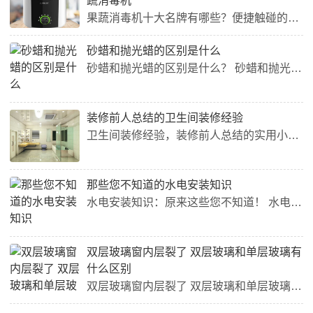
蔬消毒机
果蔬消毒机十大名牌有哪些？便捷触碰的果蔬消毒机 现在的人们越来越注重健康，除了多运动和注重饮食外，消毒也成为了重要的一环。特别是在疫情期间，消毒更是必不可少的。而在家中消毒蔬菜水果，最好的方法就是使用果蔬消毒机。那么，哪些品牌的果蔬消毒机比较好呢？下面就来介绍一下果蔬消毒机十大名牌。 1. Philips Philips是一家来自荷兰的品牌，其消毒机在欧美市场深受欢迎。其产品设计简约大方，方便使用，且使用的是紫外线技术进行消毒。除此之外，它还有智能识别水果...
砂蜡和抛光蜡的区别是什么
砂蜡和抛光蜡的区别是什么？ 砂蜡和抛光蜡是两种使用在汽车表面上的护理产品，它们有着不同的特点和用途。 1. 外观效果 砂蜡的主要功能是填充车漆表面的微小划痕和细小的瑕疵，因此能够增加车漆表面的光泽度，使汽车表面看起来更加光滑、细腻。而抛光蜡的主要功能则是除去汽车表面的细微瑕疵和氧化，让车漆表面变得更加亮丽。 2. 产品组成 砂蜡的成分主要是硅砂和蜡，硅砂具有填充作用，蜡能够提高汽车表面的光泽度和防护性。而抛光蜡则是由氧化铝、研磨剂和蜡等多种成分组成，更多地...
装修前人总结的卫生间装修经验
卫生间装修经验，装修前人总结的实用小贴士 卫生间是家居装修中重要的部分，如何进行合理、美观的设计是考验业主和装修公司的关键。下面是一些卫生间装修经验，有助于您进行规划和决策。 1. 合理规划空间 在设计卫生间的时候，首先要规划好空间。卫生间的空间比较有限，所以一定要考虑到各种功能区，如淋浴区、洗脸区、放置物品的区域等。在规划空间的过程中，还要兼顾美观和实用。 2. 进行适宜的拆改 很多老房子的卫生间都设计得比较陈旧，需要进行拆改。拆改的时候，要注意管道的改...
那些您不知道的水电安装知识
水电安装知识：原来这些您不知道！ 水电工程是家装中不可或缺的一部分，把握正确的水电安装知识能够为您的家居生活带来更多便利，下面是一些有关水电安装您可能不知道的知识点： 1. 水管和电线不能共置，应该保持一定的距离，这样可以避免发生漏电等安全问题； 2. 各种管线穿过楼板、墙面等位置时，需要使用防水、防火的材料进行封闭，这样能够有效保护家居安全； 3. 水管的弯曲半径不应该超过其本身直径的2倍，电线的弯曲半径不应该超过其本身直径的4倍，这样有助...
双层玻璃窗内层裂了 双层玻璃和单层玻璃有
什么区别
双层玻璃窗内层裂了 双层玻璃和单层玻璃有什么区别 最近有读者反映，家中的双层玻璃窗内层裂了，不知道如何处理。其实，双层玻璃窗和单层玻璃在使用上有着很大的区别。 双层玻璃窗的优点： 隔音效果好：双层玻璃窗中间夹层有空气，可以有效隔绝噪音。 保温性能强：双层玻璃窗中的空气层可以形成保温层，降低能量的传递。 防紫外线：双层玻璃窗能够防止紫外线的辐射，保护室内家具的颜色。 双层玻璃窗的缺点： 价格较高：相对于单层玻璃窗，双层玻璃窗的价格要高出...