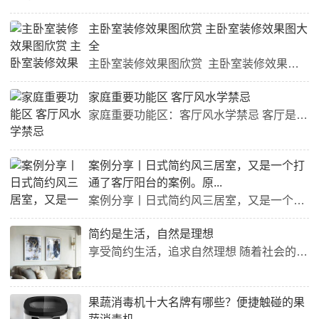
主卧室装修效果图欣赏 主卧室装修效果图大
全
主卧室装修效果图欣赏 主卧室装修效果图大全 主卧室是家里最私密的空间，也是家人休息的主要场所，所以装修起来格外重要。以下是一些主卧室装修效果图，希望能给你一些灵感。 1. 简约现代风格 这种风格以简洁、干净、通透为主，以白色和灰色为主色调，简单的线条和家具都彰显着现代感。可以搭配一些绿色植物和简单的装饰品来增添生气和气息。 2. 深色调温馨风格 如果你喜欢深色调的装修风格，这种温馨风格可能会让你心动。深色调的墙面和地板，靠枕和窗帘搭配...
家庭重要功能区 客厅风水学禁忌
家庭重要功能区：客厅风水学禁忌 客厅是家庭中非常重要的功能区域，它不仅是家庭互动交流的场所，更是家庭气场的重要指标。在客厅风水学中，有一些禁忌需要注意： 不要有过多电器：电器过多会影响客厅的气场，让人感到不安。 不要有尖锐物品：如锐角桌椅、尖角装饰品等，有刺激性的物品会影响气场平衡。 不要有镜子对门：镜子对门容易形成煞气，影响家庭和谐。 不要有暗箭伤人之物：如刀剑、箭矢等物品，容易造成气场不稳定。 不要有过多红色饰品：红色过多容易让人感到不安，影响气场平...
案例分享丨日式简约风三居室，又是一个打
通了客厅阳台的案例。原...
案例分享丨日式简约风三居室，又是一个打通了客厅阳台的案例。原... 近期，一位业主找到了我们，希望能将三居室改造成日式简约风格。我们考虑到业主的需求，综合考虑了空间布局与材质选择，最终呈现出了一个简约又温馨的家。 改造的关键在于打通了客厅阳台，使得阳台成为了客厅的一部分。原来的阳台是一个单独的小空间，而现在则成为了客厅的一部分，不仅增加了空间的流通性，还让客厅更加明亮舒适。 在材料的选择上，我们采用了木纹地板、木色家具、清水混凝土墙面等符合日式风格的元素。...
简约是生活，自然是理想
享受简约生活，追求自然理想 随着社会的发展，人们越来越注重生活的品质和方式。在这个时代，简约是一种热门的生活方式，它强调的是摆脱繁琐和浮华，回归生活的本质和简单。人们通过简约生活来实现身心的平衡和健康的生活节奏。 而自然则是我们所有人理想的状态，自然的美丽和纯净无暇让我们想要逃离喧嚣的城市，回到大自然的怀抱。在大自然中，我们可以享受清新的空气、青山绿水、美丽的花草树木，这些都是城市里无法体验到的。 在追求简约和自然的理念下，我们可以通过生活中的点滴细节来实...
果蔬消毒机十大名牌有哪些？便捷触碰的果